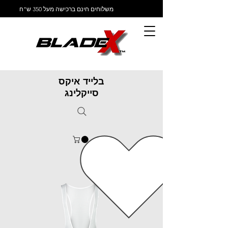
משלוחים חינם ברכישה מעל 350 ש"ח
בלייד איקס
סייקלינג