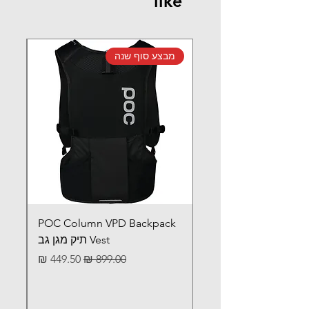
like
מבצע סוף שנה
מב
POC Column VPD Backpack
Vest תיק מגן גב
מחיר רגיל
מחיר מבצע