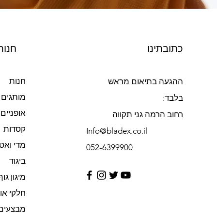
כתובתינו
חנות
חנות
ההגעה בתיאום מראש
מותגים
בלבד:
אופניים
רחוב הרמה גני תקווה
קסדות
Info@bladex.co.il
מדי ואט
052-6399900​
ביגוד
מיגון גוף
חלקי או
מבצעים