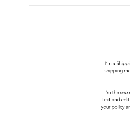
I’m a Shipp
shipping me
I'm the sec
text and edit
your policy an