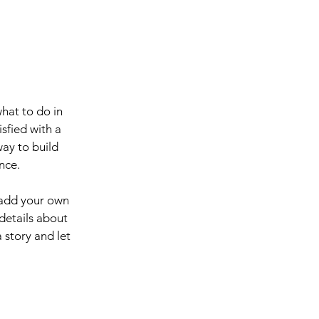
what to do in
sfied with a
way to build
nce.
 add your own
 details about
 story and let