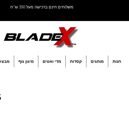
משלוחים חינם ברכישה מעל 350 ש"ח
חנות
מותגים
קסדות
מדי ואטים
מיגון גוף
מבצע
s