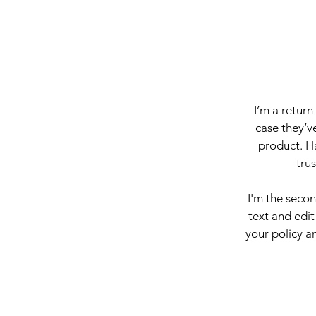
I’m a return
case they’ve
product. Ha
tru
I'm the seco
text and edit
your policy an