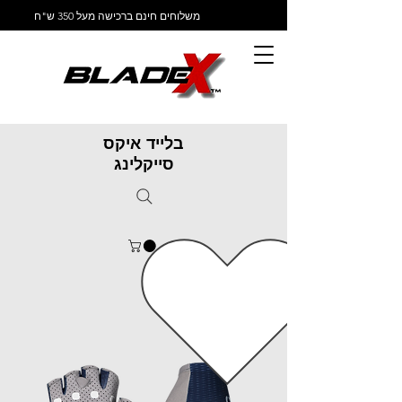
משלוחים חינם ברכישה מעל 350 ש"ח
בלייד איקס
סייקלינג