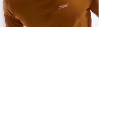
כתובתינו
ההגעה בתיאום מראש בלבד:
רחוב הרמה גני תקווה
Info@bladex.co.il
052-6399900