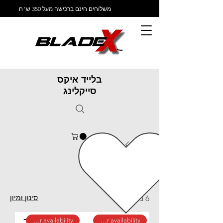
משלוחים חינם ברכישה מעל 350 ש"ח
בלייד איקס
סייקלינג
ראשי
De Rosa
De Rosa
סינון ומיון
6 מוצרים
call for availability
call for availability