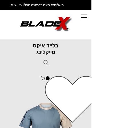
משלוחים חינם ברכישה מעל 350 ש"ח
בלייד איקס
סייקלינג