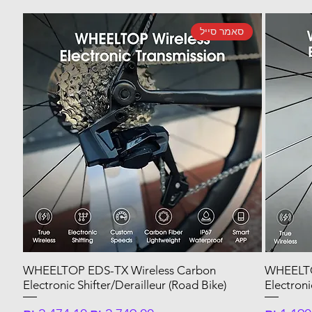
סאמר סייל
WHEELTOP EDS-TX Wireless Carbon
WHEELTO
Electronic Shifter/Derailleur (Road Bike)
Electroni