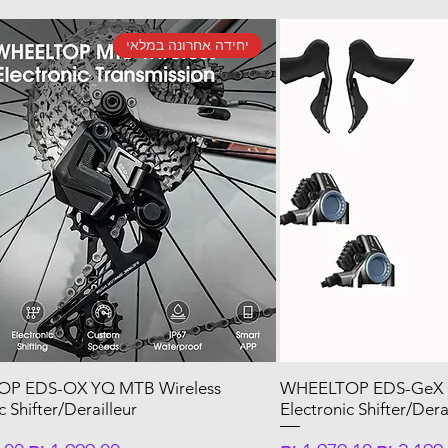
יחידה אחרונה במלאי
P EDS-OX YQ MTB Wireless
WHEELTOP EDS-GeX Gr
c Shifter/Derailleur
Electronic Shifter/Dera