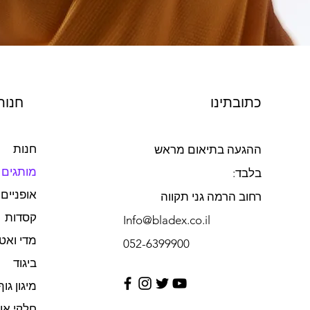
כתובתינו
חנות
חנות
ההגעה בתיאום מראש
מותגים
בלבד:
אופניים
רחוב הרמה גני תקווה
קסדות
Info@bladex.co.il
מדי ואט
052-6399900​
ביגוד
מיגון גוף
חלקי או