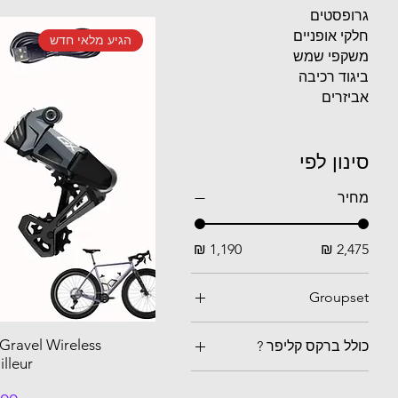
גרופסטים
חלקי אופניים
הגיע מלאי חדש
משקפי שמש
ביגוד רכיבה
אביזרים
סינון לפי
מחיר
Groupset
93mm Long Cage
avel Wireless
כולל ברקס קליפר ?
Disk Brake
illeur
כולל
Disk Brake - Carbon