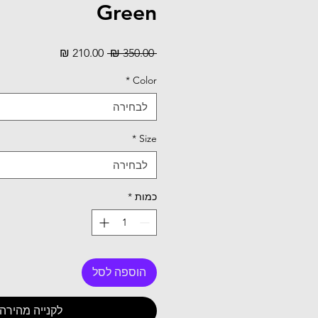
Green
מחיר
מחיר
 ‏350.00 ‏₪ 
רגיל
מבצע
*
Color
לבחירה
*
Size
לבחירה
כמות
*
הוספה לסל
לקנייה מהירה