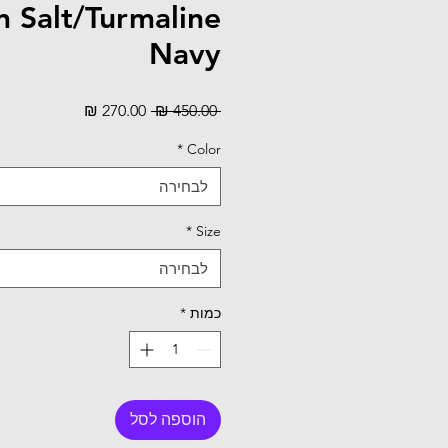
 Salt/Turmaline
Navy
מחיר
מחיר
 ‏450.00 ‏₪ 
רגיל
מבצע
*
Color
לבחירה
*
Size
לבחירה
כמות
*
הוספה לסל