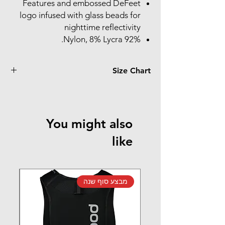
Features and embossed DeFeet
logo infused with glass beads for
nighttime reflectivity
92% Nylon, 8% Lycra.
Size Chart
Slipstream
LG/XL
SM/MD
DeFeet
You might also
11 +
6 - 10
Women
like
9 - 14
< 8
Men
42 - 47
36 - 41
EU
מבצע סוף שנה
מב
Slipstream Strada
LG/XL
MD/LG
SM/MD
DeFeet