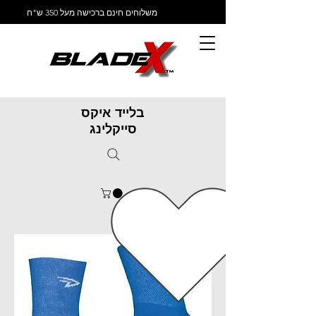
משלוחים חינם ברכישה מעל 350 ש"ח
בלייד איקס
סייקלינג