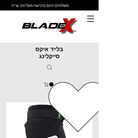
משלוחים חינם ברכישה מעל 350 ש"ח
בלייד איקס
סייקלינג