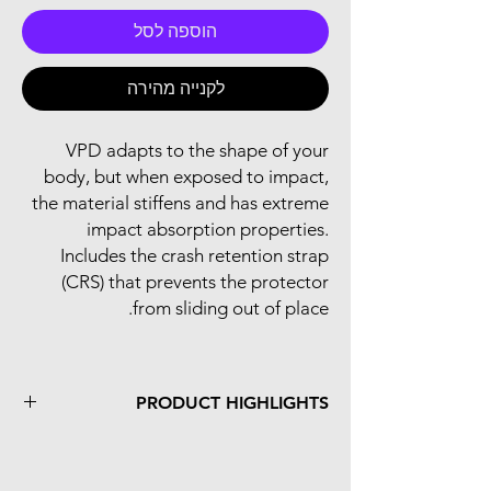
הוספה לסל
לקנייה מהירה
VPD adapts to the shape of your
body, but when exposed to impact,
the material stiffens and has extreme
impact absorption properties.
Includes the crash retention strap
(CRS) that prevents the protector
from sliding out of place.
PRODUCT HIGHLIGHTS
3D molded VPD 2.0 elbow protector, that
complies to the 1621-1 motorcycle
standard