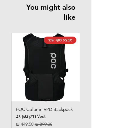
You might also
Secure fit with a reinforced stretch
fabric.
like
Crash retention strap (CRS) prevents
protector from sliding out of place.
Elastic strap for enhanced protection
and fit.
מבצע סוף שנה
מב
POC Column VPD Backpack
Vest תיק מגן גב
מחיר רגיל
מחיר מבצע