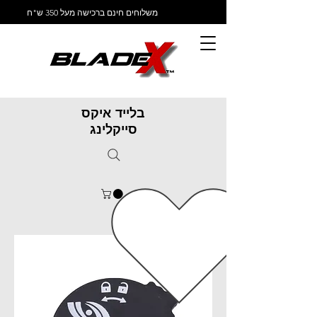
משלוחים חינם ברכישה מעל 350 ש"ח
בלייד איקס
סייקלינג