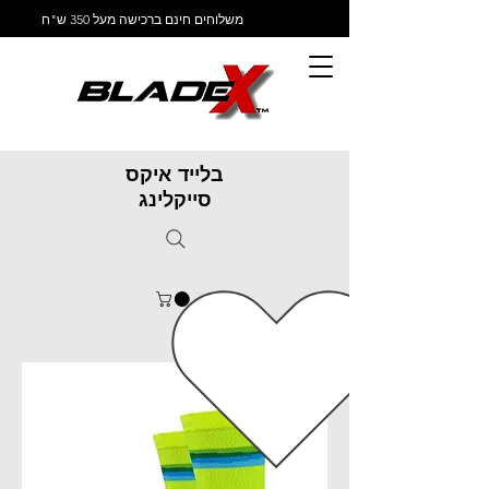
משלוחים חינם ברכישה מעל 350 ש"ח
בלייד איקס
סייקלינג