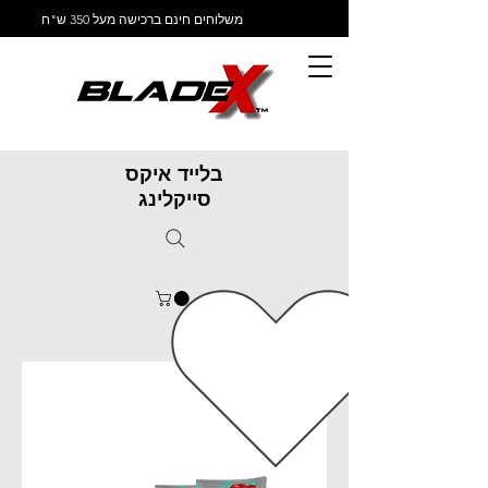
משלוחים חינם ברכישה מעל 350 ש"ח
בלייד איקס
סייקלינג