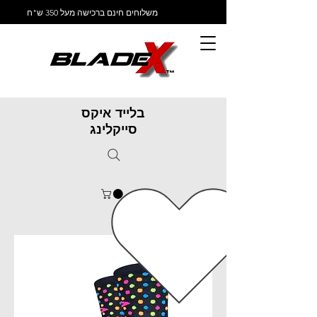
משלוחים חינם ברכישה מעל 350 ש"ח
בלייד איקס
סייקלינג