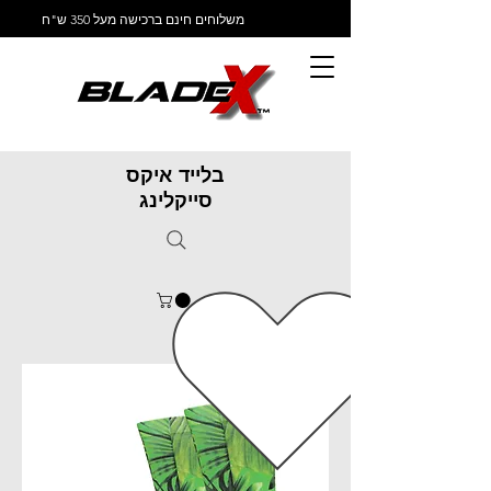
משלוחים חינם ברכישה מעל 350 ש"ח
בלייד איקס
סייקלינג