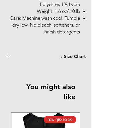
Polyester, 1% Lycra
Weight: 1.6 oz/.10 lb
Care: Machine wash cool. Tumble
dry low. No bleach, softeners, or
harsh detergents.
Size Chart :
XL
L
M
S
DeFeet
-
11 -
8.5 -
6 - 8
Women
You might also
13
10.5
like
12 -
9.5 -
7 - 9
4.5 -
Men
14
11.5
6.5
46 -
43 -
40 -
36 -
EU
מבצע סוף שנה
מב
48
45.5
42.5
39.5