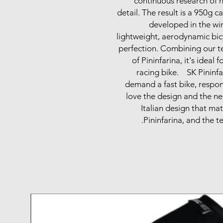
continuous research of 
detail. The result is a 950g 
developed in the win
lightweight, aerodynamic bicy
perfection. Combining our t
of Pininfarina, it's idea
racing bike. SK Pininfar
demand a fast bike, respon
love the design and the nea
Italian design that ma
Pininfarina, and the t