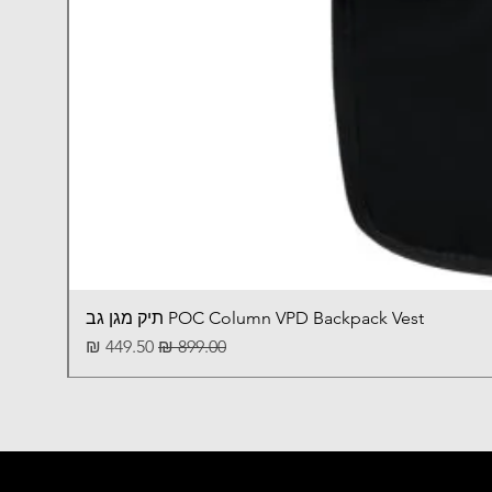
POC Column VPD Backpack Vest תיק מגן גב
מחיר רגיל
מחיר מבצע