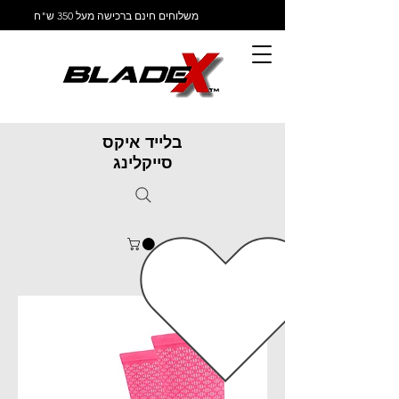
משלוחים חינם ברכישה מעל 350 ש"ח
בלייד איקס
סייקלינג