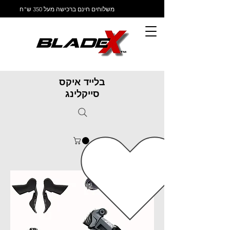
משלוחים חינם ברכישה מעל 350 ש"ח
בלייד איקס
סייקלינג