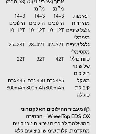
ארוך (93
בינוני (75
(58 מ״מ)
מ״מ)
מ״מ)
תאימות
3–14
3–14
3–14
מהירויות
הילוכים
הילוכים
הילוכים
גלגל שיניים
‎10–12T
‎10–12T
‎10–12T
מינימלי
גלגל שיניים
‎42–52T
‎28–42T
‎25–28T
מקסימלי
טווח כולל
‎42T
‎32T
‎22T
של שינוי
הילוכים
משקל
‎465 גרם
‎450 גרם
‎445 גרם
קיבולת
‎800mAh
‎800mAh
‎800mAh
סוללה
📦
מעביר ההילוכים האלקטרוני
WheelTop EDS-OX
– הבחירה
המושלמת לרוכבים שרוצים טכנולוגיה
מתקדמת, קלות שימוש וביצועים ללא