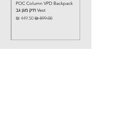
POC Column VPD Backpack
Vest תיק מגן גב
מחיר רגיל
מחיר מבצע
לא מצאתם מה שחיפשתם?
Iתכתבו לנו ונשמח לעזור
וואטסאפ