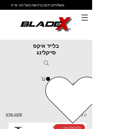
משלוחים חינם ברכישה מעל 350 ש"ח
בלייד איקס
סייקלינג
ראשי
אופניים
אופניים
סינון ומיון
6 מוצרים
call for availability