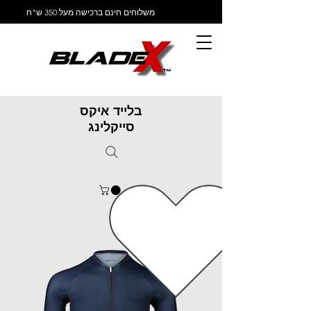
משלוחים חינם ברכישה מעל 350 ש"ח
בלייד איקס
סייקלינג