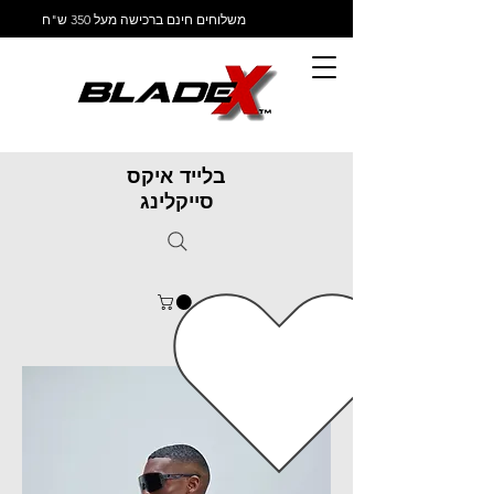
משלוחים חינם ברכישה מעל 350 ש"ח
בלייד איקס
סייקלינג