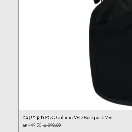
POC Column VPD Backpack Vest תיק מגן גב
מחיר רגיל
מחיר מבצע