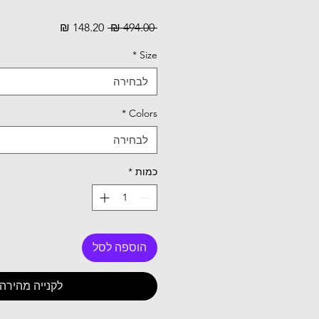
מחיר
מחיר
 ‏494.00 ‏₪ 
רגיל
מבצע
*
Size
לבחירה
*
Colors
לבחירה
כמות
*
הוספה לסל
לקנייה מהירה