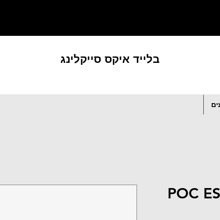
בלייד איקס סייקלינג
ים
POC E