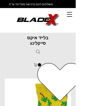
משלוחים חינם ברכישה מעל 350 ש"ח
בלייד איקס
סייקלינג