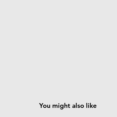
8.5 -
6 - 8
Women
10.5
7 - 9
4.5 - 6.5
Men
40 -
36 -
EU
42.5
39.5
You might also like