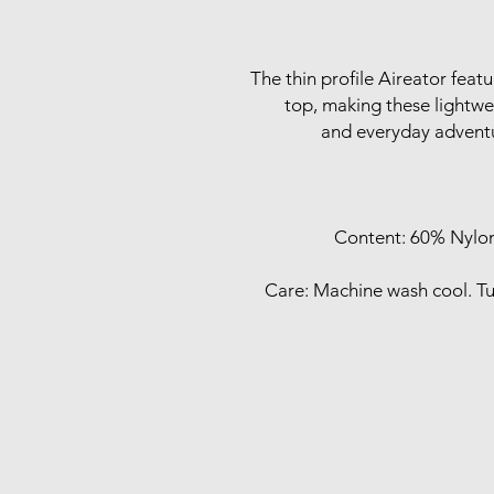
The thin profile Aireator fea
top, making these lightwei
and everyday adventu
Content: 60% Nylon
Care: Machine wash cool. Tu