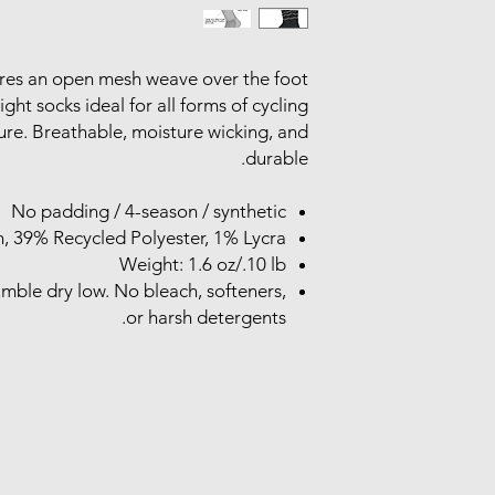
-
11 - 13
tures an open mesh weave over the foot
ght socks ideal for all forms of cycling
12 - 14
9.5 -
re. Breathable, moisture wicking, and
11.5
durable.
46 - 48
43 -
45.5
No padding / 4-season / synthetic
, 39% Recycled Polyester, 1% Lycra
Weight: 1.6 oz/.10 lb
mble dry low. No bleach, softeners,
or harsh detergents.