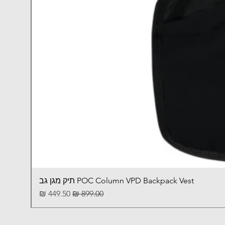
POC Column VPD Backpack Vest תיק מגן גב
מחיר רגיל
מחיר מבצע