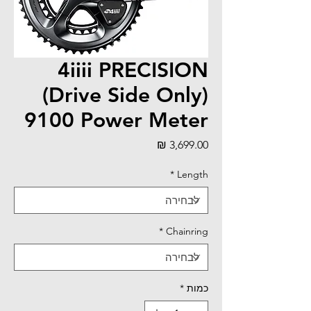
4iiii PRECISION
(Drive Side Only)
9100 Power Meter
מחיר
*
Length
*
Chainring
כמות
*