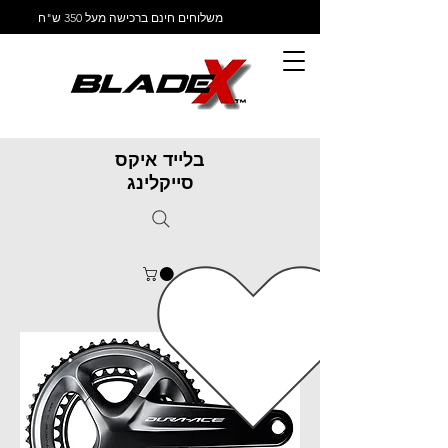
משלוחים חינם ברכישה מעל 350 ש"ח
בלייד איקס
סייקלינג