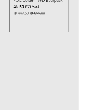
POC Column VPD Backpack
Vest תיק מגן גב
מחיר רגיל
מחיר מבצע