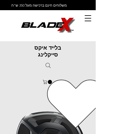
משלוחים חינם ברכישה מעל 350 ש"ח
בלייד איקס
סייקלינג