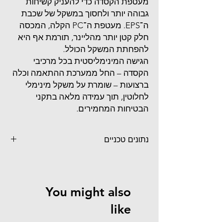
מעטפת הקסדה כדי להעניק קשיחות
גבוהה יותר ולחסוך במשקל של שכבת
ה־EPS. מעטפת ה־PC הקלה, המכסה
חלק קטן יותר מהליינר, תורמת אף היא
להפחתת המשקל הכולל.
הגישה המינימליסטית בכל מרכיבי
הקסדה – החל ממערכת ההתאמה וכלה
ברצועות – שומרת על משקל מינימלי
לחלוטין, תוך עמידה מלאה בתקני
הבטיחות המחמירים.
נתונים טכניים
קל משקל במיוחד
EU: קטן – 180 גרם / בינוני – 200 גרם / גדול –
210 גרם
You might also
NA: קטן – 230 גרם / בינוני – 250 גרם / גדול –
280 גרם
like
מבנה חזק במיוחד
שינויים בעיצוב המעטפת והליינר משפרים את