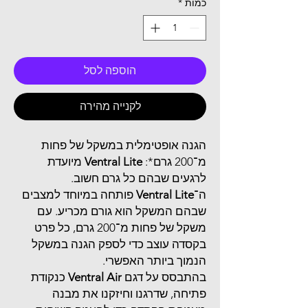
כמות
*
הוספה לסל
לקנייה מהירה
הגנה אופטימלית במשקל של פחות
מ־200 גרם*:
Ventral Lite
מיועדת
לרגעים שבהם כל גרם חשוב.
ה־
Ventral Lite
פותחה במיוחד למצבים
שבהם המשקל הוא גורם מכריע. עם
משקל של פחות מ־200 גרם, כל פרט
בקסדה עוצב כדי לספק הגנה במשקל
הנמוך ביותר האפשרי.
בהתבסס על דגם
Ventral Air
כנקודת
פתיחה, שדרגנו וחיזקנו את מבנה