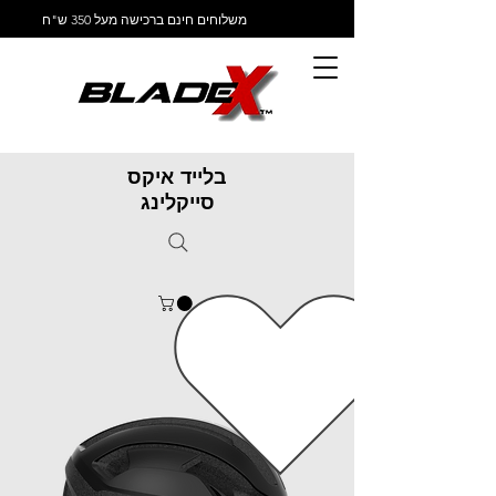
משלוחים חינם ברכישה מעל 350 ש"ח
בלייד איקס
סייקלינג