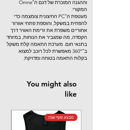
וההגנה המוכרת של דגם ה־Omne
המקורי.
מעטפת ה־PC החיצונית צומצמה כדי
להפחית במשקל, והוספת פתחי אוורור
אחוריים משפרת את זרימת האוויר דרך
הקסדה, מה שמגביר את הנוחות, במיוחד
בתנאי חום. מערכת התאמה קלת משקל
ב־360° מאפשרת לכל רוכב למצוא
בקלות התאמה בטוחה ומדויקת.
You might also
like
מבצע סוף שנה
מב