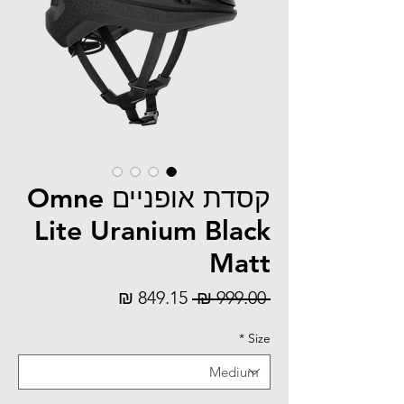
קסדת אופניים Omne
Lite Uranium Black
Matt
Sale
Regular
849.15 ₪
 999.00 ₪ 
Price
Price
*
Size